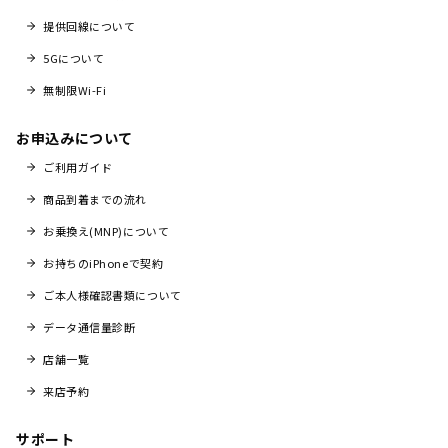
提供回線について
5Gについて
無制限Wi-Fi
お申込みについて
ご利用ガイド
商品到着までの流れ
お乗換え(MNP)について
お持ちのiPhoneで契約
ご本人様確認書類について
データ通信量診断
店舗一覧
来店予約
サポート