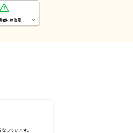
業者
には注意
行なっています。