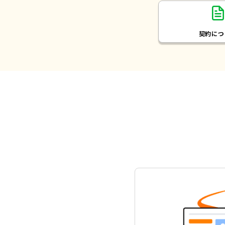
契約に
つ