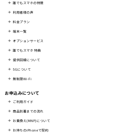
誰でもスマホの特徴
利用者様の声
料金プラン
端末一覧
オプションサービス
誰でもスマホ 特典
提供回線について
5Gについて
無制限Wi-Fi
お申込みについて
ご利用ガイド
商品到着までの流れ
お乗換え(MNP)について
お持ちのiPhoneで契約