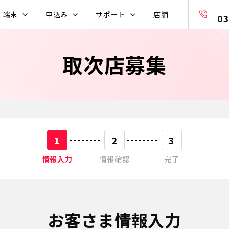
・端末
申込み
サポート
店舗
03
取次店募集
1
2
3
情報入力
情報確認
完了
お客さま情報入力