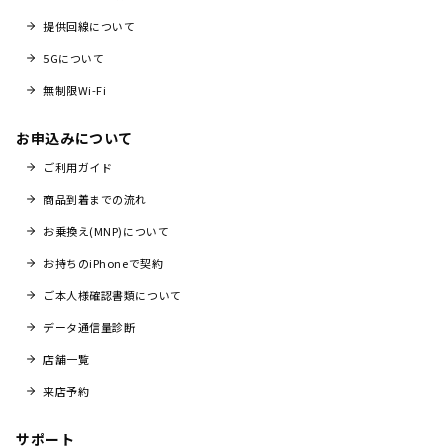
提供回線について
5Gについて
無制限Wi-Fi
お申込みについて
ご利用ガイド
商品到着までの流れ
お乗換え(MNP)について
お持ちのiPhoneで契約
ご本人様確認書類について
データ通信量診断
店舗一覧
来店予約
サポート