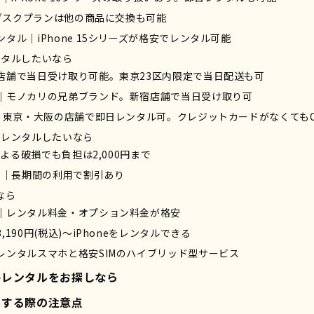
サブスクプランは他の商品に交換も可能
タル｜iPhone 15シリーズが格安でレンタル可能
レンタルしたいなら
店舗で当日受け取り可能。東京23区内限定で当日配送も可
｜モノカリの兄弟ブランド。新宿店舗で当日受け取り可
ル｜東京・大阪の店舗で即日レンタル可。クレジットカードがなくても
eをレンタルしたいなら
による破損でも負担は2,000円まで
ス）｜長期間の利用で割引あり
なら
｜レンタル料金・オプション料金が格安
190円(税込)～iPhoneをレンタルできる
レンタルスマホと格安SIMのハイブリッド型サービス
neレンタルをお探しなら
タルする際の注意点