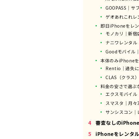
GOOPASS｜
ゲオあれこれレン
即日iPhoneを
モノカリ｜新宿
ナニワレンタル
Goodモバイ
本体のみiPhon
Rentio｜過失
CLAS（クラ
料金の安さで選ぶ
エクスモバイル
スマスタ｜月々3,
サンシスコン｜
審査なしのiPho
iPhoneをレン