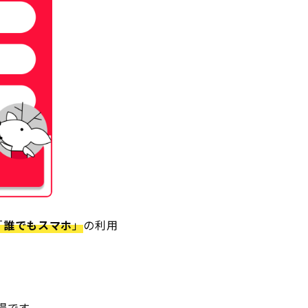
「
誰でもスマホ
」
の利用
得です。