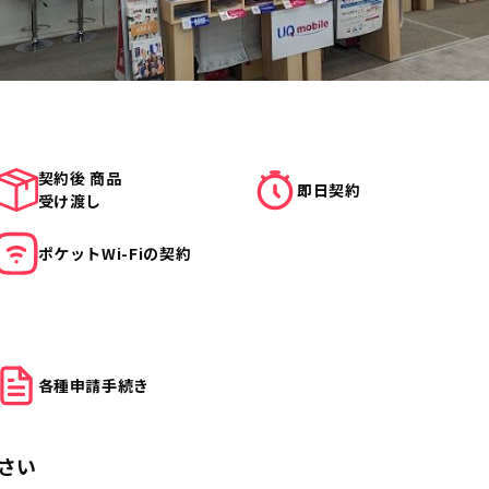
契約後 商品
即日契約
受け渡し
ポケット
Wi-Fiの契約
各種申請
手続き
さい