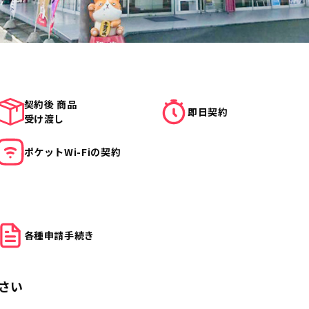
契約後 商品
即日契約
受け渡し
ポケット
Wi-Fiの契約
各種申請
手続き
さい