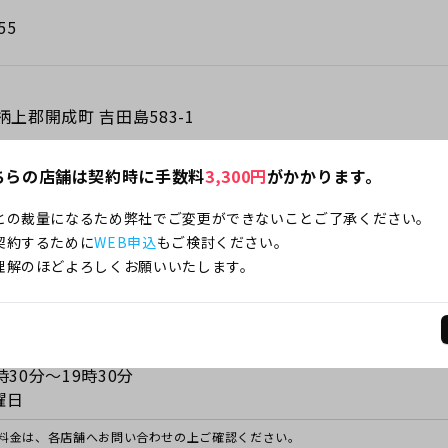
55
柄上郡開成町 吉田島583-1
ちらの店舗は契約時に手数料
3,300
円
がかかります。
から徒歩約12分
との裁量になるため弊社でご変更ができないことご了承ください。
契約するために
WEB申込
もご検討ください。
理解のほどよろしくお願いいたします。
する注意事項
」は各店舗の独自で設定されているものであり、誰でもスマホが定めたもので
量になるため弊社でご変更ができないことご了承ください。
30分～19時30分
時30分～19時30分
曜日
料金は、各店舗へお問い合わせの上ご確認ください。