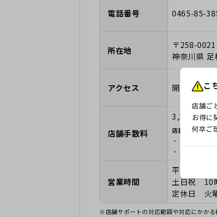
電話番号
0465-85-38
〒258-0021
所在地
神奈川県 足
こ
アクセス
開成駅西口
店舗ご
3,300円
お得に
何卒ご
店舗手数料に関
店舗手数料
「店舗手数料
店舗ごとの裁
平日 10時
営業時間
土日祝 10
定休日 火
※店舗サポートの対応範囲や対応にかかる