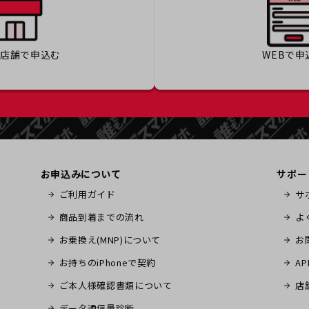
の店舗で
申込む
WEBで
申
お申込みについて
サポー
ご利用ガイド
サ
商品到着までの流れ
よ
お乗換え(MNP)について
お
お持ちのiPhoneで契約
A
ご本人様確認書類について
店
データ通信量診断