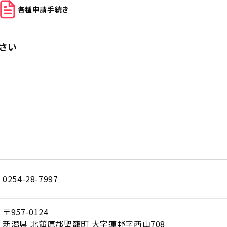
各種申請
手続き
さい
0254-28-7997
〒957-0124
新潟県 北蒲原郡聖籠町 大字蓮野字西山708