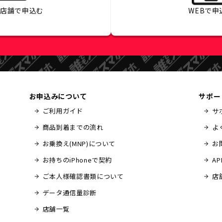
の店舗で
申込む
WEBで
申
お申込みについて
サポー
ご利用ガイド
サ
商品到着までの流れ
よ
お乗換え(MNP)について
お
お持ちのiPhoneで契約
A
ご本人様確認書類について
店
データ通信量診断
店舗一覧