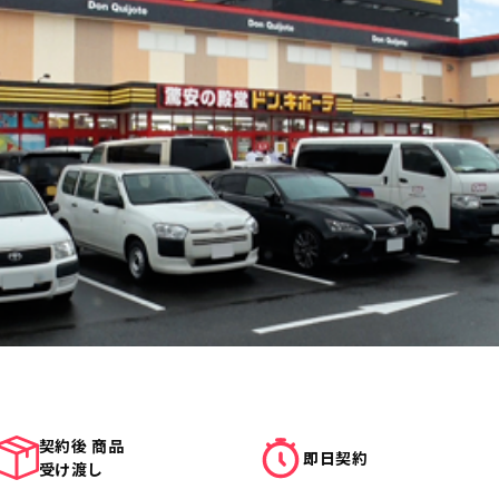
契約後 商品
即日契約
受け渡し