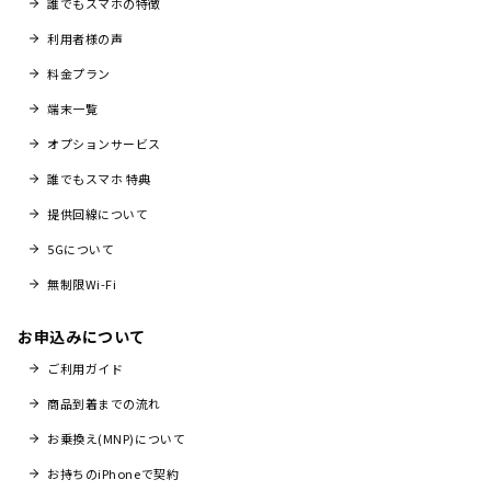
誰でもスマホの特徴
利用者様の声
料金プラン
端末一覧
オプションサービス
誰でもスマホ 特典
提供回線について
5Gについて
無制限Wi-Fi
お申込みについて
ご利用ガイド
商品到着までの流れ
お乗換え(MNP)について
お持ちのiPhoneで契約