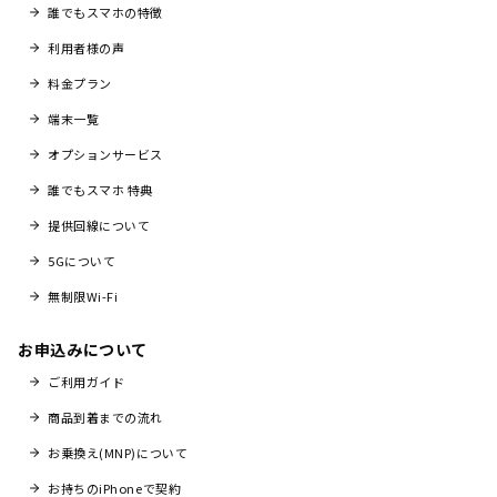
誰でもスマホの特徴
利用者様の声
料金プラン
端末一覧
オプションサービス
誰でもスマホ 特典
提供回線について
5Gについて
無制限Wi-Fi
お申込みについて
ご利用ガイド
商品到着までの流れ
お乗換え(MNP)について
お持ちのiPhoneで契約