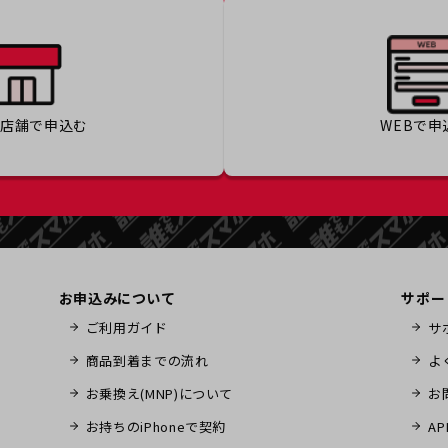
の店舗で
申込む
WEBで
申
お申込みについて
サポー
ご利用ガイド
サ
商品到着までの流れ
よ
お乗換え(MNP)について
お
お持ちのiPhoneで契約
A