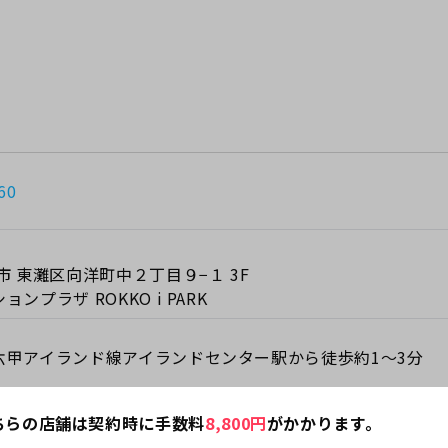
60
市 東灘区向洋町中２丁目９−１ 3F
ンプラザ ROKKO i PARK
六甲アイランド線アイランドセンター駅から徒歩約1～3分
ちらの店舗は契約時に手数料
8,800
円
がかかります。
する注意事項