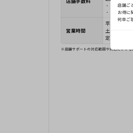
店舗手数料
店舗ご
「店舗手数料
お得に
店舗ごとの裁
何卒ご
平日 10時
営業時間
土日祝 10
定休日 な
※店舗サポートの対応範囲や対応にかかる