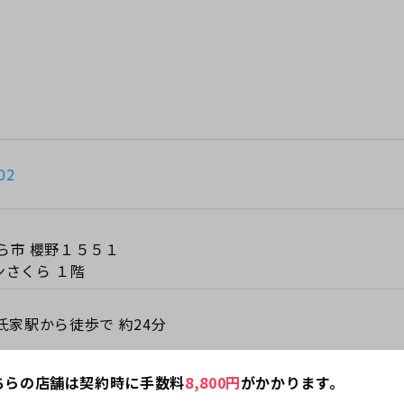
02
ら市 櫻野１５５１
ンさくら １階
氏家駅から徒歩で 約24分
ちらの店舗は契約時に手数料
8,800
円
がかかります。
する注意事項