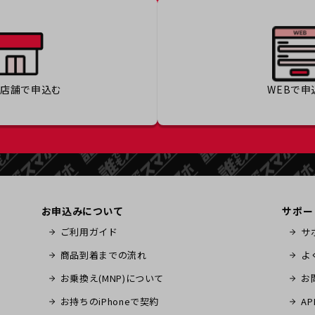
の店舗で
申込む
WEBで
申
お申込みについて
サポー
ご利用ガイド
サ
商品到着までの流れ
よ
お乗換え(MNP)について
お
お持ちのiPhoneで契約
A