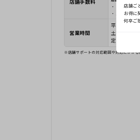
店舗手数料
店舗ご
「店舗手数料
お得に
店舗ごとの裁
何卒ご
平日 10時
営業時間
土日祝 10
定休日 な
※店舗サポートの対応範囲や対応にかかる