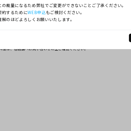
との裁量になるため弊社でご変更ができないことご了承ください。
」は各店舗の独自で設定されているものであり、誰でもスマホが定めたもので
契約するために
WEB申込
もご検討ください。
量になるため弊社でご変更ができないことご了承ください。
理解のほどよろしくお願いいたします。
00分～19時00分
時00分～19時00分
し
料金は、各店舗へお問い合わせの上ご確認ください。