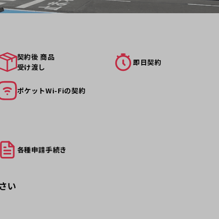
契約後 商品
即日契約
受け渡し
ポケット
Wi-Fiの契約
各種申請
手続き
さい