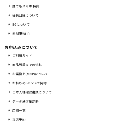
誰でもスマホ 特典
提供回線について
5Gについて
無制限Wi-Fi
お申込みについて
ご利用ガイド
商品到着までの流れ
お乗換え(MNP)について
お持ちのiPhoneで契約
ご本人様確認書類について
データ通信量診断
店舗一覧
来店予約