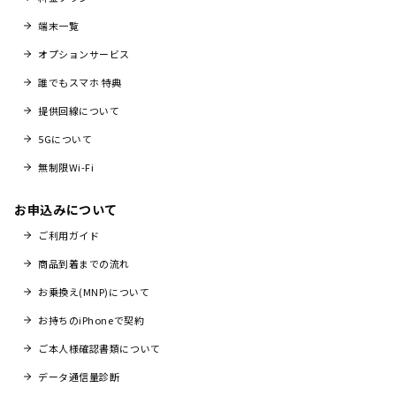
端末一覧
オプションサービス
誰でもスマホ 特典
提供回線について
5Gについて
無制限Wi-Fi
お申込みについて
ご利用ガイド
商品到着までの流れ
お乗換え(MNP)について
お持ちのiPhoneで契約
ご本人様確認書類について
データ通信量診断