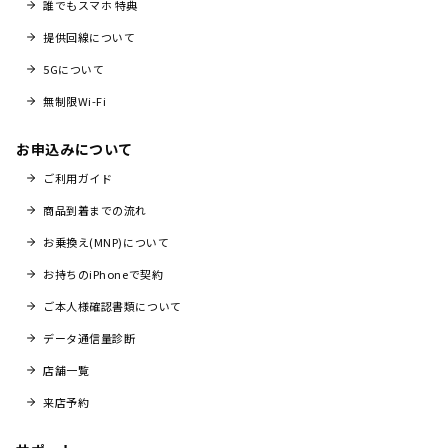
誰でもスマホ 特典
提供回線について
5Gについて
無制限Wi-Fi
お申込みについて
ご利用ガイド
商品到着までの流れ
お乗換え(MNP)について
お持ちのiPhoneで契約
ご本人様確認書類について
データ通信量診断
店舗一覧
来店予約