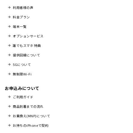
利用者様の声
料金プラン
端末一覧
オプションサービス
誰でもスマホ 特典
提供回線について
5Gについて
無制限Wi-Fi
お申込みについて
ご利用ガイド
商品到着までの流れ
お乗換え(MNP)について
お持ちのiPhoneで契約