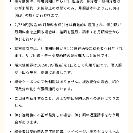
紹介割引は、利用開始日から30日経過後、紹介者・被紹介者双
方が未解約・未納停止の状態でのみ、月額基本料より2,750円
(税込)の割引が行われます。
2,750円(税込)の月額料金値引きは自動的に適用され、値引額が
月額料金を上回る場合は、差額を翌月に請求する月額料金から
値引を行います。
端末値引券は、利用開始日から120日経過後に紹介者へ付与され
ます。サブ回線・データ契約時の端末購入は対象外です。
端末値引券は16,500円(税込)を1口として利用可能です。購入額
が下回る場合、差額は消滅します。
紹介クーポンの回数制限はありません。複数紹介の場合、紹介
回数分の割引が累積適用されます。
ご自身を紹介すること、および初回契約以外への適用はできま
せん。
値引適用後に不正が発覚した場合、値引額の返還請求を行う場
合があります。
紹介者は契約申込完了通知書、マイページ、誰でもスマホヘル