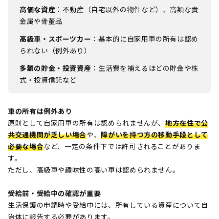
高価な資産
：不動産（自宅以外の物件など）、高額な貴
金属や骨董品
高級車・スポーツカー
：基本的に自家用車の所有は認め
られない（例外あり）
多額の貯金・投資資産
：生活費を補えるほどの貯金や株
式・投資信託など
車の所有は例外あり
原則として自家用車の所有は認められませんが、
地方在住で公
共交通機関が乏しい場合
や、
障がいを持つ方の移動手段として
必要な場合
など、一定の条件下では許可されることがありま
す。
ただし、高級車や趣味性の高い車は認められません。
受給前・受給中の確認が重要
生活保護の申請時や受給中には、所有している資産について自
治体に報告する必要があります。