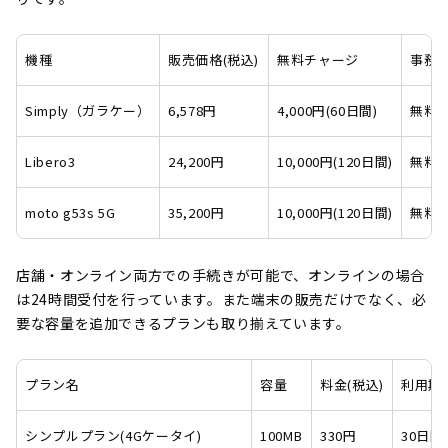
機種
販売価格(税込)
無料チャージ
事務手
Simply（ガラケー）
6,578円
4,000円(60日間)
無料
Libero3
24,200円
10,000円(120日間)
無料
moto g53s 5G
35,200円
10,000円(120日間)
無料
店舗・オンライン両方での手続きが可能で、オンラインの場合
は24時間受付を行っています。また端末の販売だけでなく、必
要な容量を追加できるプランも取り揃えています。
プラン名
容量
料金(税込)
利用期
シンプルプラン(4Gケータイ)
100MB
330円
30日間