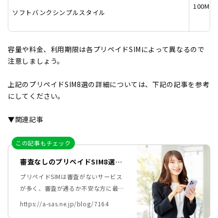
100MB
ソフトバンクシンプルスタイル
容量や料金、利用期限は各プリペイドSIMによって異なるので
注意しましょう。
上記のプリペイドSIM8選の詳細については、下記の記事を参考
にしてください。
▼関連記事
この記事もチェック
審査なしのプリペイドSIM8選！
審査に通りやすい格安SIMもご
プリペイドSIMは審査がないサービス
紹介
が多く、審査が通るか不安な方に最適
と言えます。ですが実際にどこのプリ
https://a-sas.ne.jp/blog/7164
ペイドSIMが自分にとって利用しやす