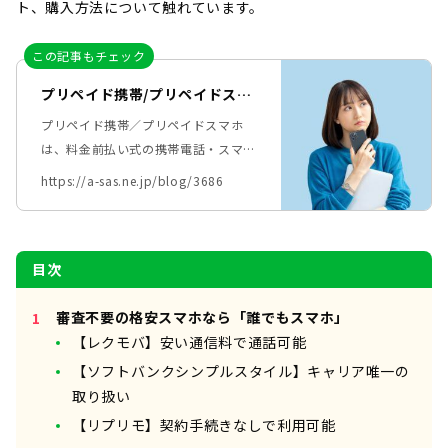
ト、購入方法について触れています。
この記事もチェック
プリペイド携帯/プリペイドスマ
ホとは？メリット・デメリット
プリペイド携帯／プリペイドスマホ
も詳しく解説！
は、料金前払い式の携帯電話・スマホ
のこと。 「短期間だけ携帯電話を使
https://a-sas.ne.jp/blog/3686
いたい」などの理由で、プリペイド携
帯／スマホの利用を検討中の方もいる
でしょう。 この記事では、プリペイ
目次
ド携帯／スマホについて詳しく解説し
ます。
審査不要の格安スマホなら「誰でもスマホ」
【レクモバ】安い通信料で通話可能
【ソフトバンクシンプルスタイル】キャリア唯一の
取り扱い
【リプリモ】契約手続きなしで利用可能