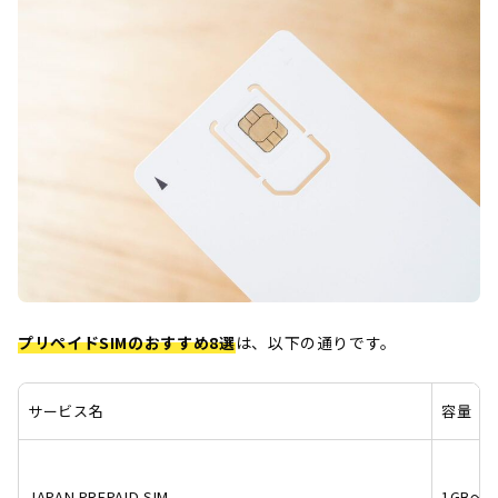
プリペイドSIMのおすすめ8選
は、以下の通りです。
サービス名
容量
JAPAN PREPAID SIM
1GB～3