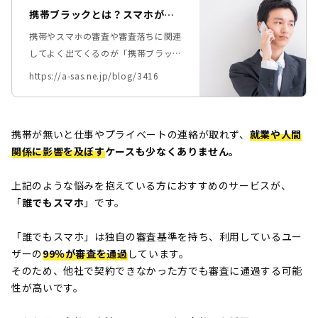
携帯ブラックとは？スマホが契
約できない？理由と対処法を解
携帯やスマホの審査や審査落ちに関連
説！
してよく出てくるのが「携帯ブラック
（スマホブラック）」という言葉で
https://a-sas.ne.jp/blog/3416
す。 ・携帯ブラックってそもそも
何？ ・携帯ブラックになるとどんな
影響があるの？ ・携帯ブラックを解
携帯が無いと仕事やプライベートの連絡が取れず、
就業や人間
消する方法は？ など、携帯ブラック
関係に影響を及ぼす
ケースも少なくありません。
について気になっている方も多いかも
しれません。 この記事では「携帯ブ
上記のような悩みを抱えている方におすすめのサービスが、
ラックとは何か」について、分かりや
「
誰でもスマホ
」です。
すく解説します。 あわせて、携帯ブ
ラックでスマホを契約できない場合の
「誰でもスマホ」は独自の審査基準を持ち、利用しているユー
対処法も紹介していますので、 お困
ザーの
99％が審査を通過
しています。
りの方は参考にしてみてください。
そのため、他社で契約できなかった方でも審査に通過する可能
性が高いです。