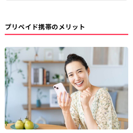
いか分からない方もいるでしょう。
本記事では おすすめのプリペイド
SIM8選 格安SIMとプリペイドSIMの違
プリペイド携帯のメリット
い プリペイドSIMがおすすめな人 上
記について解説していきます。