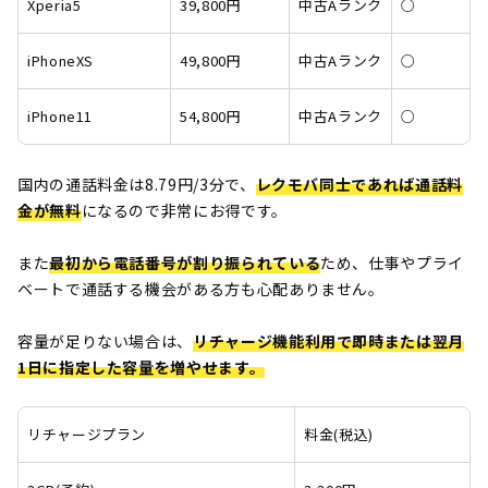
Xperia5
39,800円
中古Aランク
○
iPhoneXS
49,800円
中古Aランク
○
iPhone11
54,800円
中古Aランク
○
国内の通話料金は8.79円/3分で、
レクモバ同士であれば通話料
金が無料
になるので非常にお得です。
また
最初から電話番号が割り振られている
ため、仕事やプライ
ベートで通話する機会がある方も心配ありません。
容量が足りない場合は、
リチャージ機能利用で即時または翌月
1日に指定した容量を増やせます。
リチャージプラン
料金(税込)