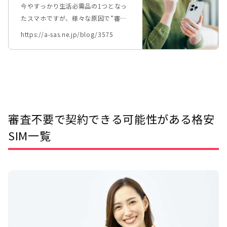
ブラックでもスマホを持つ方法8
今やすっかり生活必需品の1つとなっ
選
たスマホですが、様々な原因で”審査
落ち”してしまって契約できないこと
https://a-sas.ne.jp/blog/3575
があります。 「スマホの審査に落ち
た原因は何？」とお悩みの方も多いか
もしれません。 この記事では、スマ
ホの審査落ちについて以下の点をわか
りやすく解説しています。
審査不要で契約できる可能性がある格安
SIM一覧