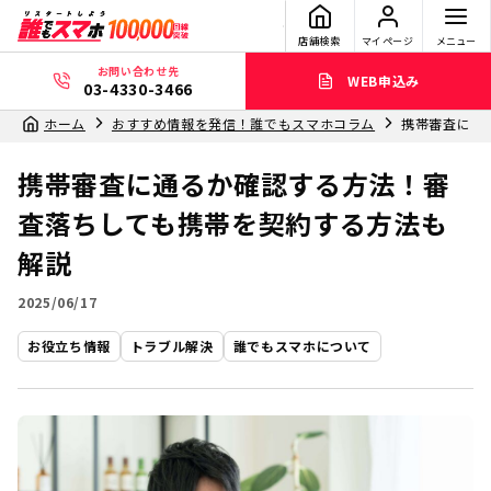
店舗検索
マイページ
メニュー
お問い合わせ先
WEB申込み
03-4330-3466
ホーム
おすすめ情報を発信！誰でもスマホコラム
携帯審査に通
携帯審査に通るか確認する方法！審
査落ちしても携帯を契約する方法も
解説
2025/06/17
お役立ち情報
トラブル解決
誰でもスマホについて