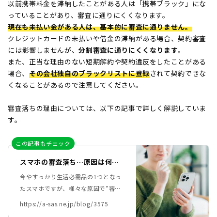
以前携帯料金を滞納したことがある人は「携帯ブラック」にな
っていることがあり、審査に通りにくくなります。
現在も未払い金がある人は、基本的に審査に通りません
。
クレジットカードの未払いや借金の滞納がある場合、契約審査
には影響しませんが、
分割審査に通りにくくなります
。
また、正当な理由のない短期解約や契約違反をしたことがある
場合、
その会社独自のブラックリストに登録
されて契約できな
くなることがあるので注意してください。
審査落ちの理由については、以下の記事で詳しく解説していま
す。
この記事もチェック
スマホの審査落ち…原因は何？
ブラックでもスマホを持つ方法8
今やすっかり生活必需品の1つとなっ
選
たスマホですが、様々な原因で”審査
落ち”してしまって契約できないこと
https://a-sas.ne.jp/blog/3575
があります。 「スマホの審査に落ち