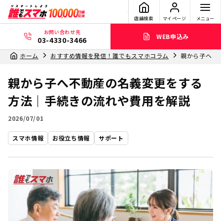
店舗検索
マイページ
メニュー
お問い合わせ先
WEB申込み
03-4330-3466
ホーム
おすすめ情報を発信！誰でもスマホコラム
親から子へ不
親から子へ不動産の名義変更をする
方法｜手続きの流れや費用を解説
2026/07/01
スマホ情報
お役立ち情報
サポート