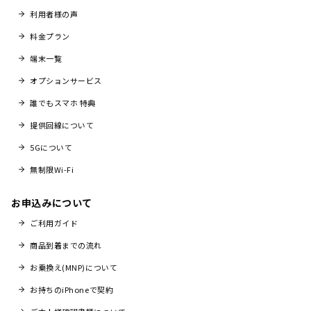
利用者様の声
料金プラン
端末一覧
オプションサービス
誰でもスマホ 特典
提供回線について
5Gについて
無制限Wi-Fi
お申込みについて
ご利用ガイド
商品到着までの流れ
お乗換え(MNP)について
お持ちのiPhoneで契約