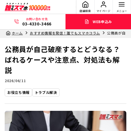
店舗検索
マイページ
メニュー
お問い合わせ先
WEB申込み
03-4330-3466
ホーム
おすすめ情報を発信！誰でもスマホコラム
公務員が自己
公務員が自己破産するとどうなる？
ばれるケースや注意点、対処法も解
説
2026/06/11
お役立ち情報
トラブル解決