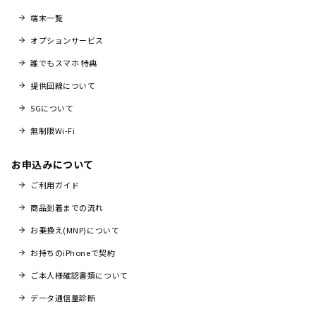
端末一覧
オプションサービス
誰でもスマホ 特典
提供回線について
5Gについて
無制限Wi-Fi
お申込みについて
ご利用ガイド
商品到着までの流れ
お乗換え(MNP)について
お持ちのiPhoneで契約
ご本人様確認書類について
データ通信量診断