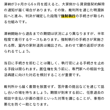
滞納が3ヶ月から6ヶ月を超えると、大家側から賃貸借契約解除
の通知が届く場合があります。その後、裁判所を通じた明渡訴
訟へと進み、判決が確定した段階で
強制執行
の手続きが取られ
る仕組みです。
滞納開始から退去までの期間は状況により異なりますが、半年
程度で進行するケースもあります。強制執行の手続きが実施さ
れる際、室内の家財道具は搬出され、あわせて鍵の返却が求め
られるでしょう。
当日に手続きを拒むことは難しく、執行官による手続きを止め
る手段は限られます。居住権を失う前に、専門家への相談や生
活再建に向けた対応を検討することが重要です。
裁判所から届く書類を放置せず、答弁書の提出などを通じて話
し合いの場を持ちましょう。期限が到来する前に、任意退去の
相談や支払い計画の提示といった対策を講じることが、事態の
悪化を防ぐ一助となります。