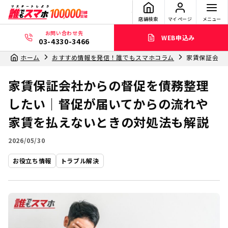
店舗検索
マイページ
メニュー
お問い合わせ先
WEB申込み
03-4330-3466
ホーム
おすすめ情報を発信！誰でもスマホコラム
家賃保証会社
家賃保証会社からの督促を債務整理
したい｜督促が届いてからの流れや
家賃を払えないときの対処法も解説
2026/05/30
お役立ち情報
トラブル解決