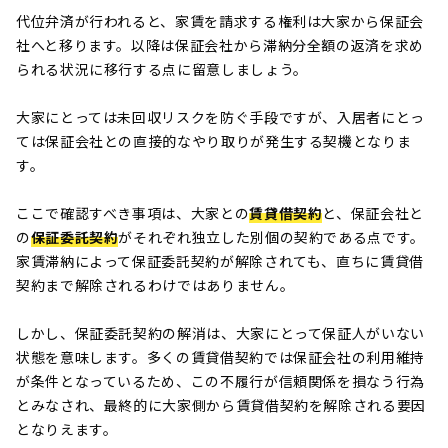
代位弁済が行われると、家賃を請求する権利は大家から保証会
社へと移ります。以降は保証会社から滞納分全額の返済を求め
られる状況に移行する点に留意しましょう。
大家にとっては未回収リスクを防ぐ手段ですが、入居者にとっ
ては保証会社との直接的なやり取りが発生する契機となりま
す。
ここで確認すべき事項は、大家との
賃貸借契約
と、保証会社と
の
保証委託契約
がそれぞれ独立した別個の契約である点です。
家賃滞納によって保証委託契約が解除されても、直ちに賃貸借
契約まで解除されるわけではありません。
しかし、保証委託契約の解消は、大家にとって保証人がいない
状態を意味します。多くの賃貸借契約では保証会社の利用維持
が条件となっているため、この不履行が信頼関係を損なう行為
とみなされ、最終的に大家側から賃貸借契約を解除される要因
となりえます。