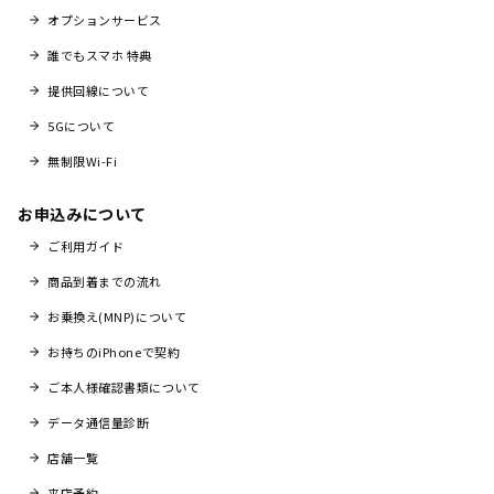
オプションサービス
誰でもスマホ 特典
提供回線について
5Gについて
無制限Wi-Fi
お申込みについて
ご利用ガイド
商品到着までの流れ
お乗換え(MNP)について
お持ちのiPhoneで契約
ご本人様確認書類について
データ通信量診断
店舗一覧
来店予約