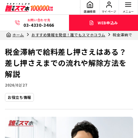
店舗検索
マイページ
メニュー
お問い合わせ先
WEB申込み
03-4330-3466
ホーム
おすすめ情報を発信！誰でもスマホコラム
税金滞納で給
税金滞納で給料差し押さえはある？
差し押さえまでの流れや解除方法を
解説
2026/02/27
お役立ち情報