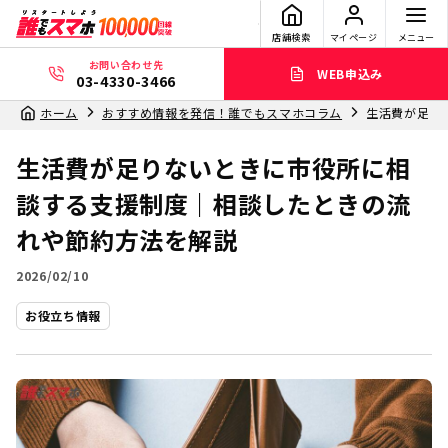
店舗検索
マイページ
メニュー
お問い合わせ先
WEB申込み
03-4330-3466
ホーム
おすすめ情報を発信！誰でもスマホコラム
生活費が足り
生活費が足りないときに市役所に相
談する支援制度｜相談したときの流
れや節約方法を解説
2026/02/10
お役立ち情報