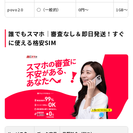
povo2.0
◯（一般的）
0円～
1GB～3
誰でもスマホ｜
審査なし＆即日発送！すぐ
に使える格安SIM