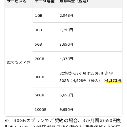
サービス名
データ容量
月額料金（税込）
1GB
2,948円
3GB
3,250円
5GB
3,650円
20GB
4,378円
誰でもスマホ
\契約から3ヶ月は550円引き/※
30GB
30GB：4,928円（税込）⇒
4,378円
50GB
6,650円
100GB
9,650円
※ 30GBのプランでご契約の場合、3か月間の550円割
引キャンペーン期間が終了後自動的に通常価格4,928円