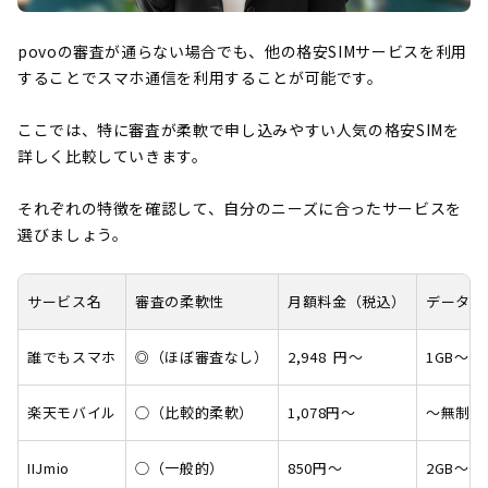
povoの審査が通らない場合でも、他の格安SIMサービスを利用
することでスマホ通信を利用することが可能です。
ここでは、特に審査が柔軟で申し込みやすい人気の格安SIMを
詳しく比較していきます。
それぞれの特徴を確認して、自分のニーズに合ったサービスを
選びましょう。
サービス名
審査の柔軟性
月額料金（税込）
データ容
誰でもスマホ
◎（ほぼ審査なし）
2,948 円～
1GB～10
楽天モバイル
◯（比較的柔軟）
1,078円～
～無制限
IIJmio
◯（一般的）
850円〜
2GB〜55