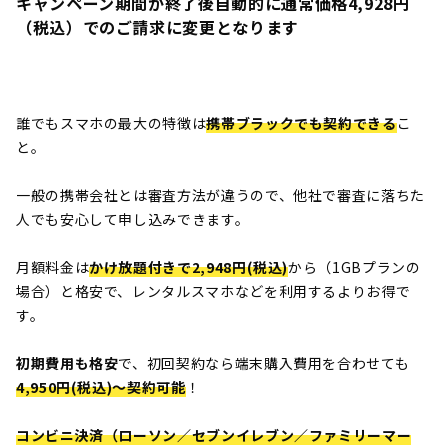
キャンペーン期間が終了後自動的に通常価格4,928円
（税込）でのご請求に変更となります
誰でもスマホの最大の特徴は
携帯ブラックでも契約できる
こ
と。
一般の携帯会社とは審査方法が違うので、他社で審査に落ちた
人でも安心して申し込みできます。
月額料金は
かけ放題付きで2,948円(税込)
から（1GBプランの
場合）と格安で、レンタルスマホなどを利用するよりお得で
す。
初期費用も格安
で、初回契約なら端末購入費用を合わせても
4,950
円(税込)〜契約可能
！
コンビニ決済（ローソン／セブンイレブン／ファミリーマー