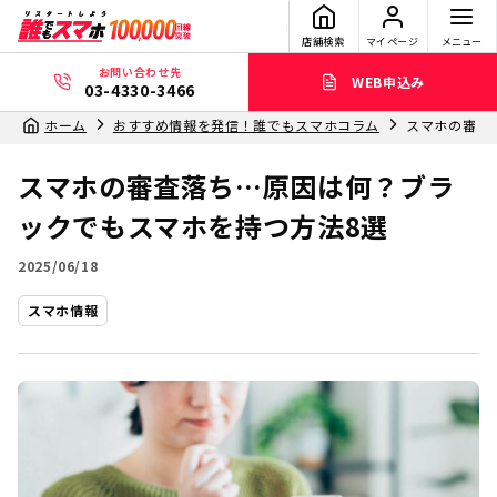
店舗検索
マイページ
メニュー
お問い合わせ先
WEB申込み
03-4330-3466
ホーム
おすすめ情報を発信！誰でもスマホコラム
スマホの審査
スマホの審査落ち…原因は何？ブラ
ックでもスマホを持つ方法8選
2025/06/18
スマホ情報