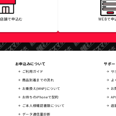
の店舗で
申込む
WEBで
申
お申込みについて
サポー
ご利用ガイド
サ
商品到着までの流れ
よ
お乗換え(MNP)について
お
お持ちのiPhoneで契約
A
ご本人様確認書類について
店
データ通信量診断