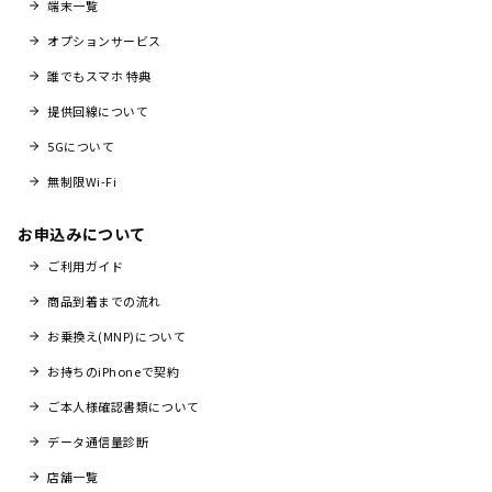
端末一覧
オプションサービス
誰でもスマホ 特典
提供回線について
5Gについて
無制限Wi-Fi
お申込みについて
ご利用ガイド
商品到着までの流れ
お乗換え(MNP)について
お持ちのiPhoneで契約
ご本人様確認書類について
データ通信量診断
店舗一覧