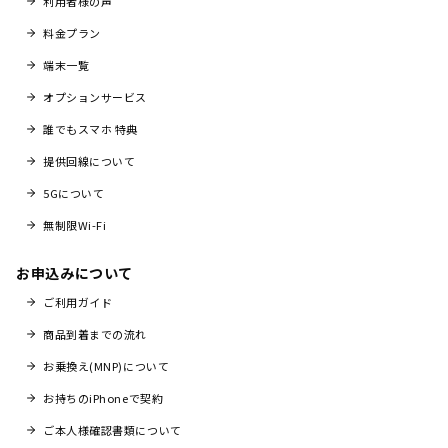
利用者様の声
料金プラン
端末一覧
オプションサービス
誰でもスマホ 特典
提供回線について
5Gについて
無制限Wi-Fi
お申込みについて
ご利用ガイド
商品到着までの流れ
お乗換え(MNP)について
お持ちのiPhoneで契約
ご本人様確認書類について