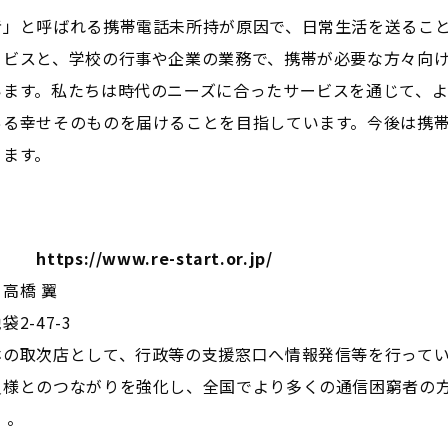
者」と呼ばれる携帯電話未所持が原因で、日常生活を送るこ
ービスと、学校の行事や企業の業務で、携帯が必要な方々向
います。私たちは時代のニーズに合ったサービスを通じて、
ある幸せそのものを届けることを目指しています。今後は携
きます。
ps://www.re-start.or.jp/
高橋 翼
2-47-3
ホの取次店として、行政等の支援窓口へ情報発信等を行って
員様とのつながりを強化し、全国でより多くの通信困窮者の
 。