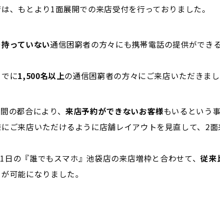
店は、もとより1面展開での来店受付を行っておりました。
を持っていない
通信困窮者の方々にも携帯電話の提供ができ
までに
1,500名以上
の通信困窮者の方々にご来店いただきまし
時間の都合により、
来店予約ができないお客様
もいるという
様にご来店いただけるように店舗レイアウトを見直して、2面
8月1日の『誰でもスマホ』池袋店の来店増枠と合わせて、
従来
とが可能になりました。
）