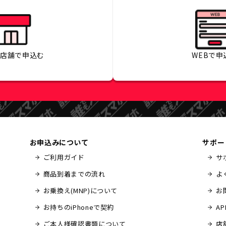
の店舗で
申込む
WEBで
申
お申込みについて
サポー
ご利用ガイド
サ
商品到着までの流れ
よ
お乗換え(MNP)について
お
お持ちのiPhoneで契約
A
ご本人様確認書類について
店