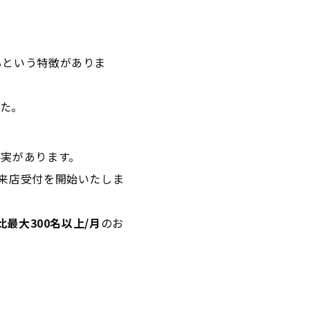
るという特徴がありま
た。
事実があります。
来店受付を開始いたしま
比最大300名以上/月
のお