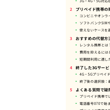
3G・4G・5G対
プリペイド携帯の
コンビニやオンラ
ソフトバンクSIM
使えないケースを
おすすめの代替方
レンタル携帯とは
費用を抑えるには
短期間利用に適し
終了した3Gサー
4G・5Gプリペイ
終了後の選択肢：
よくある質問で疑
プリペイド携帯でL
電話番号070で始