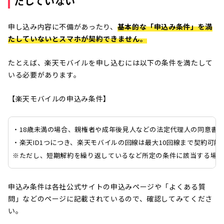
たしていない
ぐに解約してしまった…ブラックリス
ト入りしてしまう？ この記事では、
申し込み内容に不備があったり、
基本的な「申込み条件」を満
スマホの短期解約でペナルティを受け
たしていないとスマホが契約できません。
ることはあるのか、また”ブラックリ
スト”とは何かについて解説します。
たとえば、楽天モバイルを申し込むには以下の条件を満たして
いる必要があります。
【楽天モバイルの申込み条件】
・18歳未満の場合、親権者や成年後見人などの法定代理人の同意書
・楽天ID1つにつき、楽天モバイルの回線は最大10回線まで契約可能
※ただし、短期解約を繰り返しているなど所定の条件に該当する場合
申込み条件は各社公式サイトの申込みページや「よくある質
問」などのページに記載されているので、確認してみてくださ
い。