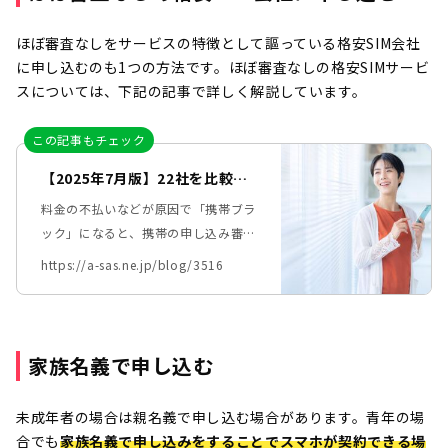
ほぼ審査なしをサービスの特徴として謳っている格安SIM会社
に申し込むのも1つの方法です。ほぼ審査なしの格安SIMサービ
スについては、下記の記事で詳しく解説しています。
この記事もチェック
【2025年7月版】22社を比較！
ほぼ審査なし！ 携帯ブラックで
料金の不払いなどが原因で「携帯ブラ
も契約できるおすすめ格安3選と
ック」になると、携帯の申し込み審査
審査に通りやすい格安SIM16選
に通りにくくなってしまいます。
https://a-sas.ne.jp/blog/3516
「審査なしでスマホが契約できる会社
はある？」 「料金の安い、おすすめ
の会社を知りたい…」 「できるだけ
早くスマホを使い始めたい！」 と悩
家族名義で申し込む
んでいる方も多いかもしれません。
この記事では、携帯ブラックでもほぼ
未成年者の場合は親名義で申し込む場合があります。青年の場
審査なしで契約できるおすすめの格安
合でも
家族名義で申し込みをすることでスマホが契約できる場