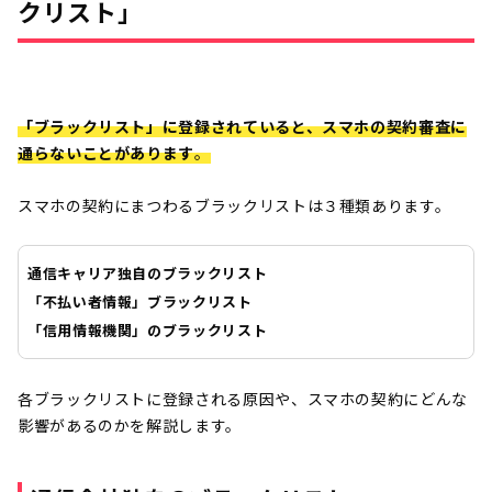
クリスト」
ことはある？ ・レンタル携帯のメリ
ット・デメリットは？ ・レンタル携
帯よりもっと安く使えるサービスはあ
る？ あわせて「審査落ちがこわ
「ブラックリスト」に登録されていると、スマホの契約審査に
い…」という方でも安心して申込みで
通らないことがあります
。
きる「誰でもスマホ」についても紹介
していますので、ぜひ参考にしてみて
スマホの契約にまつわるブラックリストは３種類あります。
ください。
通信キャリア独自のブラックリスト
「不払い者情報」ブラックリスト
「信用情報機関」のブラックリスト
各ブラックリストに登録される原因や、スマホの契約にどんな
影響があるのかを解説します。