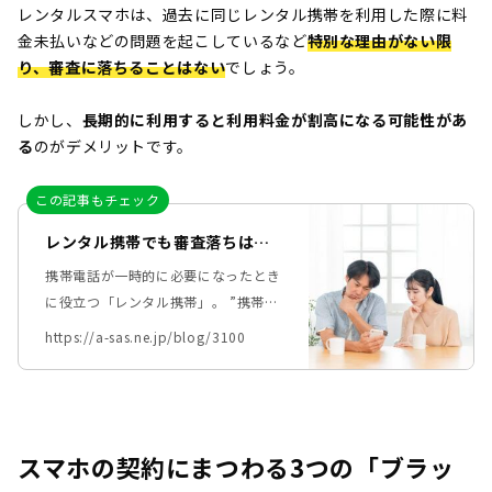
レンタルスマホは、過去に同じレンタル携帯を利用した際に料
金未払いなどの問題を起こしているなど
特別な理由がない限
り、審査に落ちることはない
でしょう。
しかし、
長期的に利用すると利用料金が割高になる可能性があ
る
のがデメリットです。
この記事もチェック
レンタル携帯でも審査落ちはあ
る？審査落ちの対処法を解説！
携帯電話が一時的に必要になったとき
に役立つ「レンタル携帯」。 ”携帯ブ
ラック”で携帯の契約審査に落ちてし
https://a-sas.ne.jp/blog/3100
まったためにレンタル携帯を検討して
いる、という方もおられるかもしれま
せん。 この記事では、おもに携帯ブ
ラックの方がレンタル携帯を利用する
スマホの契約にまつわる3つの「ブラッ
際に気になる以下の点を解説していま
す。 ・レンタル携帯の審査に落ちる