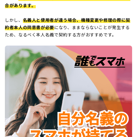
SIM10選を紹介しています。 さらに
合があります。
「料金の安さ」や「手に入るまでの日
数」「支払い方法」などのポイントを
しかし、
名義人と使用者が違う場合、機種変更や修理の際に契
総合して、とくにおすすめの3社を選
約者本人の同意書が必要
になり、ままならないことが発生する
んでみました。 携帯ブラックでお困
ため、なるべく本人名義で契約する方がおすすめです。
りの方は、ぜひ参考にしてみてくださ
い。