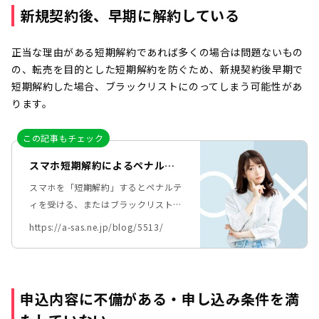
新規契約後、早期に解約している
正当な理由がある短期解約であれば多くの場合は問題ないもの
の、転売を目的とした短期解約を防ぐため、新規契約後早期で
短期解約した場合、ブラックリストにのってしまう可能性があ
ります。
この記事もチェック
スマホ短期解約によるペナルテ
ィとは？ブラックリスト入りの
スマホを「短期解約」するとペナルテ
リスクと対策
ィを受ける、またはブラックリスト入
りする、などの情報を耳にすることが
https://a-sas.ne.jp/blog/5513/
あります。 そのため、以下のような
不安や悩みを抱えている方もいるかも
しれません。 ・別の会社のもっとい
いプランに乗り換えたいけど、「短期
申込内容に不備がある・申し込み条件を満
解約」になるのが心配… ・契約後す