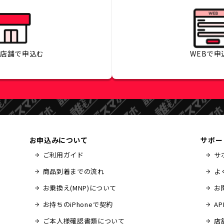
の店舗で
申込む
WEBで
申
お申込みについて
サポー
ご利用ガイド
サ
商品到着までの流れ
よ
お乗換え(MNP)について
お
お持ちのiPhoneで契約
A
ご本人様確認書類について
店