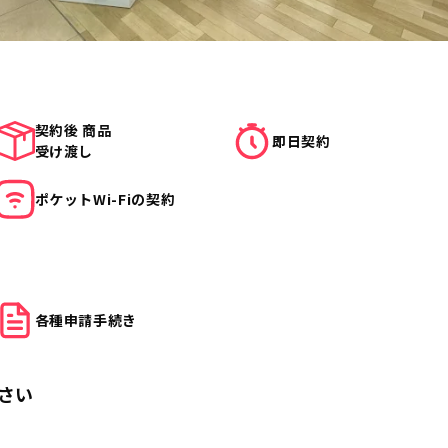
契約後 商品
即日契約
受け渡し
ポケット
Wi-Fiの契約
各種申請
手続き
さい