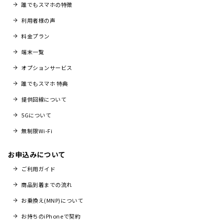
誰でもスマホの特徴
利用者様の声
料金プラン
端末一覧
オプションサービス
誰でもスマホ 特典
提供回線について
5Gについて
無制限Wi-Fi
お申込みについて
ご利用ガイド
商品到着までの流れ
お乗換え(MNP)について
お持ちのiPhoneで契約